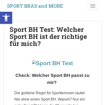
S
SPORT BRAS and MORE
TOGGLE
k
Werkzeugleiste öffnen
i
p
t
Sport BH Test: Welcher
o
Sport BH ist der richtige
m
a
für mich?
i
n
c
o
n
t
Check: Welcher Sport BH passt zu
e
mir?
n
t
Die goldene Regel für Sportlerinnen lautet:
Nie ohne einen Sport BH. Warum? Nur ein