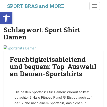
S
SPORT BRAS and MORE
TOGGLE
k
Werkzeugleiste öffnen
i
p
t
Schlagwort:
Sport Shirt
o
Damen
m
a
i
n
Feuchtigkeitsableitend
c
o
und bequem: Top-Auswahl
n
an Damen-Sportshirts
t
e
n
t
Die besten Sportshirts für Damen: Worauf solltest
du achten? Hallo Fitness-Fans! 👋 Bist du auch auf
der Suche nach einem Sportshirt, das nicht nur