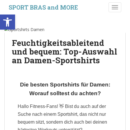
S
SPORT BRAS and MORE
TOGGLE
k
Werkzeugleiste öffnen
i
p
t
o
Feuchtigkeitsableitend
m
und bequem: Top-Auswahl
a
i
an Damen-Sportshirts
n
c
o
n
Die besten Sportshirts für Damen:
t
Worauf solltest du achten?
e
n
Hallo Fitness-Fans! 👋 Bist du auch auf der
t
Suche nach einem Sportshirt, das nicht nur
bequem sitzt, sondern dich auch bei deinen
härtesten Workouts unterstützt?