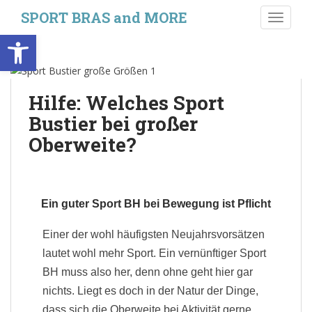
S
SPORT BRAS and MORE
TOGGLE
k
Werkzeugleiste öffnen
i
p
t
o
Hilfe: Welches Sport
m
Bustier bei großer
a
i
Oberweite?
n
c
o
n
Ein guter Sport BH bei Bewegung ist Pflicht
t
e
Einer der wohl häufigsten Neujahrsvorsätzen
n
lautet wohl mehr Sport. Ein vernünftiger Sport
t
BH muss also her, denn ohne geht hier gar
nichts. Liegt es doch in der Natur der Dinge,
dass sich die Oberweite bei Aktivität gerne